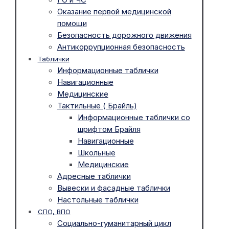
Оказание первой медицинской
помощи
Безопасность дорожного движения
Антикоррупционная безопасность
Таблички
Информационные таблички
Навигационные
Медицинские
Тактильные ( Брайль)
Информационные таблички со
шрифтом Брайля
Навигационные
Школьные
Медицинские
Адресные таблички
Вывески и фасадные таблички
Настольные таблички
СПО, ВПО
Социально-гуманитарный цикл