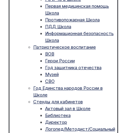
Первая медицинская помощь
Школа
Противопожарная Школа
ПДД Школа
Информационная безопасность
Школа
Патриотическое воспитание
ВОВ
Герои России
Год защитника отечества
Музей
СВО
Год Единства народов России в
Школе
Стенды для кабинетов
Актовый зал в Школе
Библиотека
Директор
Логопед/Методист/Социальный