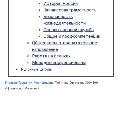
История России
Финансовая грамотность
Безопасность
жизнедеятельности
Основы военной службы
Общие и профкомпетенции
Общественно-воспитательное
направление
Работа на станках
Молодые профессионалы
Рулонные шторы
Главная
-
Таблички
-
Медицинские
-
Табличка Оргстекло 300×100
Офтальмолог Молочный