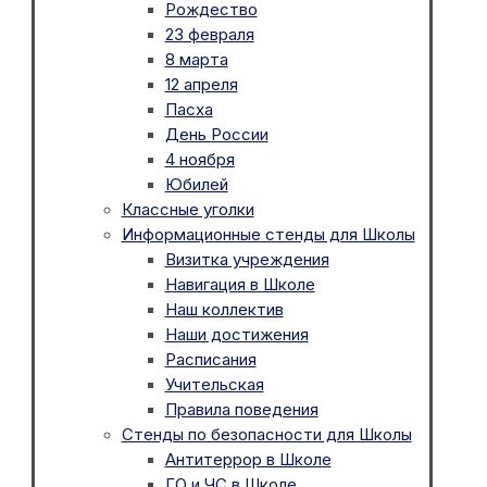
Рождество
23 февраля
8 марта
12 апреля
Пасха
День России
4 ноября
Юбилей
Классные уголки
Информационные стенды для Школы
Визитка учреждения
Навигация в Школе
Наш коллектив
Наши достижения
Расписания
Учительская
Правила поведения
Стенды по безопасности для Школы
Антитеррор в Школе
ГО и ЧС в Школе