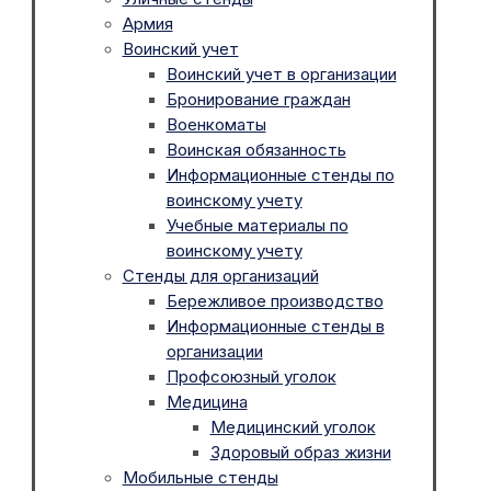
Армия
Воинский учет
Воинский учет в организации
Бронирование граждан
Военкоматы
Воинская обязанность
Информационные стенды по
воинскому учету
Учебные материалы по
воинскому учету
Стенды для организаций
Бережливое производство
Информационные стенды в
организации
Профсоюзный уголок
Медицина
Медицинский уголок
Здоровый образ жизни
Мобильные стенды