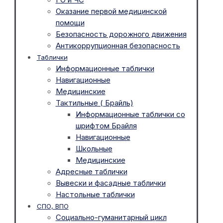
Оказание первой медицинской
помощи
Безопасность дорожного движения
Антикоррупционная безопасность
Таблички
Информационные таблички
Навигационные
Медицинские
Тактильные ( Брайль)
Информационные таблички со
шрифтом Брайля
Навигационные
Школьные
Медицинские
Адресные таблички
Вывески и фасадные таблички
Настольные таблички
СПО, ВПО
Социально-гуманитарный цикл