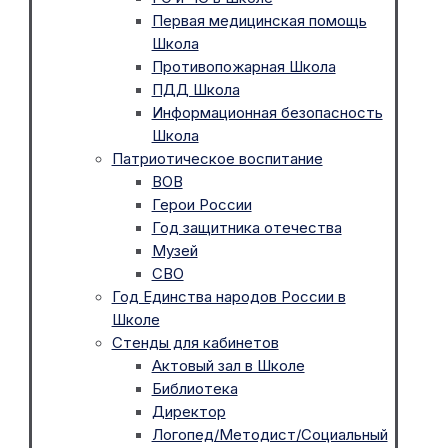
Первая медицинская помощь
Школа
Противопожарная Школа
ПДД Школа
Информационная безопасность
Школа
Патриотическое воспитание
ВОВ
Герои России
Год защитника отечества
Музей
СВО
Год Единства народов России в
Школе
Стенды для кабинетов
Актовый зал в Школе
Библиотека
Директор
Логопед/Методист/Социальный