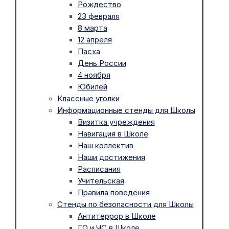
Рождество
23 февраля
8 марта
12 апреля
Пасха
День России
4 ноября
Юбилей
Классные уголки
Информационные стенды для Школы
Визитка учреждения
Навигация в Школе
Наш коллектив
Наши достижения
Расписания
Учительская
Правила поведения
Стенды по безопасности для Школы
Антитеррор в Школе
ГО и ЧС в Школе