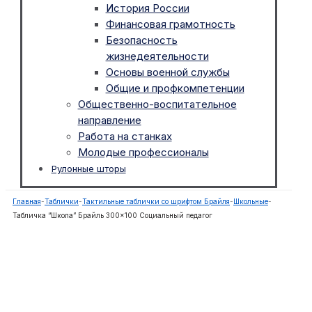
История России
Финансовая грамотность
Безопасность
жизнедеятельности
Основы военной службы
Общие и профкомпетенции
Общественно-воспитательное
направление
Работа на станках
Молодые профессионалы
Рулонные шторы
Главная
-
Таблички
-
Тактильные таблички со шрифтом Брайля
-
Школьные
-
Табличка “Школа” Брайль 300×100 Социальный педагог