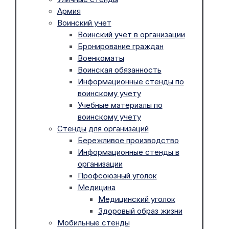
Армия
Воинский учет
Воинский учет в организации
Бронирование граждан
Военкоматы
Воинская обязанность
Информационные стенды по
воинскому учету
Учебные материалы по
воинскому учету
Стенды для организаций
Бережливое производство
Информационные стенды в
организации
Профсоюзный уголок
Медицина
Медицинский уголок
Здоровый образ жизни
Мобильные стенды