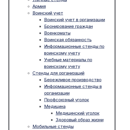
Армия
Воинский учет
Воинский учет в организации
Бронирование граждан
Военкоматы
Воинская обязанность
Информационные стенды по
воинскому учету
Учебные материалы по
воинскому учету
Стенды для организаций
Бережливое производство
Информационные стенды в
организации
Профсоюзный уголок
Медицина
Медицинский уголок
Здоровый образ жизни
Мобильные стенды