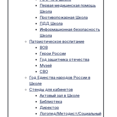
Первая медицинская помощь
Школа
Противопожарная Школа
ПДД Школа
Информационная безопасность
Школа
Патриотическое воспитание
ВОВ
Герои России
Год защитника отечества
Музей
СВО
Год Единства народов России в
Школе
Стенды для кабинетов
Актовый зал в Школе
Библиотека
Директор
Логопед/Методист/Социальный