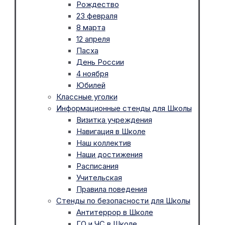
Рождество
23 февраля
8 марта
12 апреля
Пасха
День России
4 ноября
Юбилей
Классные уголки
Информационные стенды для Школы
Визитка учреждения
Навигация в Школе
Наш коллектив
Наши достижения
Расписания
Учительская
Правила поведения
Стенды по безопасности для Школы
Антитеррор в Школе
ГО и ЧС в Школе