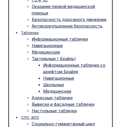
Оказание первой медицинской
помощи
Безопасность дорожного движения
Антикоррупционная безопасность
Таблички
Информационные таблички
Навигационные
Медицинские
Тактильные ( Брайль)
Информационные таблички со
шрифтом Брайля
Навигационные
Школьные
Медицинские
Адресные таблички
Вывески и фасадные таблички
Настольные таблички
СПО, ВПО
Социально-гуманитарный цикл