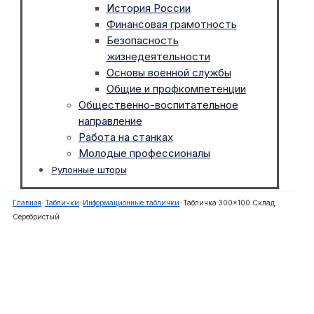
История России
Финансовая грамотность
Безопасность
жизнедеятельности
Основы военной службы
Общие и профкомпетенции
Общественно-воспитательное
направление
Работа на станках
Молодые профессионалы
Рулонные шторы
Главная
-
Таблички
-
Информационные таблички
-
Табличка 300×100 Склад
Серебристый