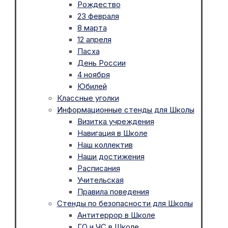
Рождество
23 февраля
8 марта
12 апреля
Пасха
День России
4 ноября
Юбилей
Классные уголки
Информационные стенды для Школы
Визитка учреждения
Навигация в Школе
Наш коллектив
Наши достижения
Расписания
Учительская
Правила поведения
Стенды по безопасности для Школы
Антитеррор в Школе
ГО и ЧС в Школе