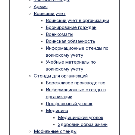
Армия
Воинский учет
Воинский учет в организации
Бронирование граждан
Военкоматы
Воинская обязанность
Информационные стенды по
воинскому учету
Учебные материалы по
воинскому учету
Стенды для организаций
Бережливое производство
Информационные стенды в
организации
Профсоюзный уголок
Медицина
Медицинский уголок
Здоровый образ жизни
Мобильные стенды