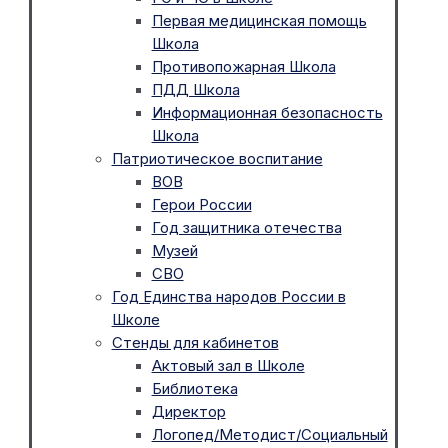
Первая медицинская помощь
Школа
Противопожарная Школа
ПДД Школа
Информационная безопасность
Школа
Патриотическое воспитание
ВОВ
Герои России
Год защитника отечества
Музей
СВО
Год Единства народов России в
Школе
Стенды для кабинетов
Актовый зал в Школе
Библиотека
Директор
Логопед/Методист/Социальный