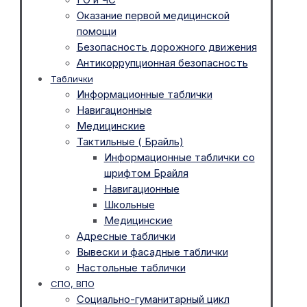
Оказание первой медицинской
помощи
Безопасность дорожного движения
Антикоррупционная безопасность
Таблички
Информационные таблички
Навигационные
Медицинские
Тактильные ( Брайль)
Информационные таблички со
шрифтом Брайля
Навигационные
Школьные
Медицинские
Адресные таблички
Вывески и фасадные таблички
Настольные таблички
СПО, ВПО
Социально-гуманитарный цикл