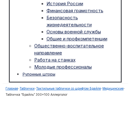
История России
Финансовая грамотность
Безопасность
жизнедеятельности
Основы военной службы
Общие и профкомпетенции
Общественно-воспитательное
направление
Работа на станках
Молодые профессионалы
Рулонные шторы
Главная
-
Таблички
-
Тактильные таблички со шрифтом Брайля
-
Медицинские
-
Табличка “Брайль” 300×100 Аллерголог