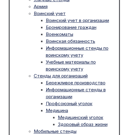
Армия
Воинский учет
Воинский учет в организации
Бронирование граждан
Военкоматы
Воинская обязанность
Информационные стенды по
воинскому учету
Учебные материалы по
воинскому учету
Стенды для организаций
Бережливое производство
Информационные стенды в
организации
Профсоюзный уголок
Медицина
Медицинский уголок
Здоровый образ жизни
Мобильные стенды