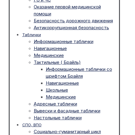
Оказание первой медицинской
помощи
Безопасность дорожного движения
Антикоррупционная безопасность
Таблички
Информационные таблички
Навигационные
Медицинские
Тактильные ( Брайль)
Информационные таблички со
шрифтом Брайля
Навигационные
Школьные
Медицинские
Адресные таблички
Вывески и фасадные таблички
Настольные таблички
СПО, ВПО
Социально-гуманитарный цикл