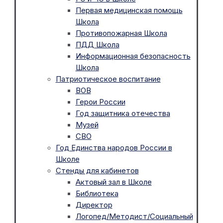
Первая медицинская помощь
Школа
Противопожарная Школа
ПДД Школа
Информационная безопасность
Школа
Патриотическое воспитание
ВОВ
Герои России
Год защитника отечества
Музей
СВО
Год Единства народов России в
Школе
Стенды для кабинетов
Актовый зал в Школе
Библиотека
Директор
Логопед/Методист/Социальный