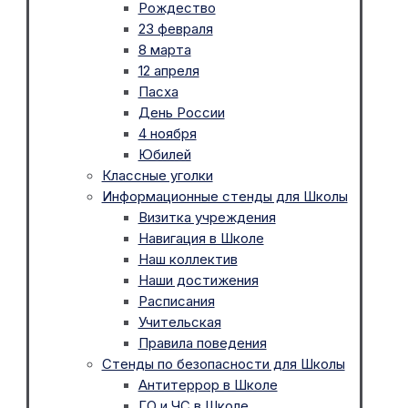
Рождество
23 февраля
8 марта
12 апреля
Пасха
День России
4 ноября
Юбилей
Классные уголки
Информационные стенды для Школы
Визитка учреждения
Навигация в Школе
Наш коллектив
Наши достижения
Расписания
Учительская
Правила поведения
Стенды по безопасности для Школы
Антитеррор в Школе
ГО и ЧС в Школе