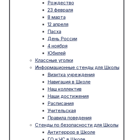
Рождество
23 февраля
8 марта
12 апреля
Пасха
День России
4 ноября
Юбилей
Классные уголки
Информационные стенды для Школы
Визитка учреждения
Навигация в Школе
Наш коллектив
Наши достижения
Расписания
Учительская
Правила поведения
Стенды по безопасности для Школы
Антитеррор в Школе
ГО и ЧС в Школе