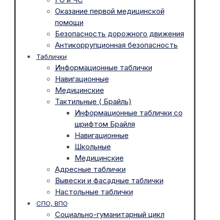
Оказание первой медицинской
помощи
Безопасность дорожного движения
Антикоррупционная безопасность
Таблички
Информационные таблички
Навигационные
Медицинские
Тактильные ( Брайль)
Информационные таблички со
шрифтом Брайля
Навигационные
Школьные
Медицинские
Адресные таблички
Вывески и фасадные таблички
Настольные таблички
СПО, ВПО
Социально-гуманитарный цикл