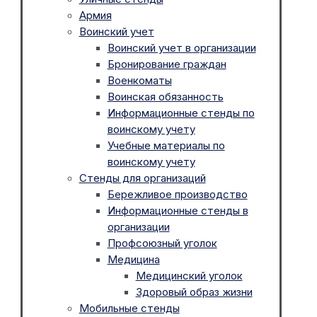
Армия
Воинский учет
Воинский учет в организации
Бронирование граждан
Военкоматы
Воинская обязанность
Информационные стенды по
воинскому учету
Учебные материалы по
воинскому учету
Стенды для организаций
Бережливое производство
Информационные стенды в
организации
Профсоюзный уголок
Медицина
Медицинский уголок
Здоровый образ жизни
Мобильные стенды