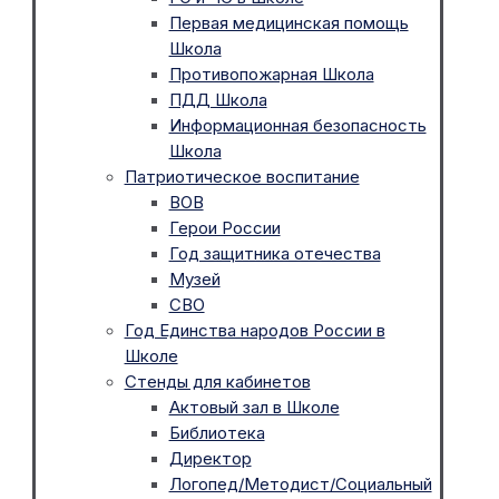
Первая медицинская помощь
Школа
Противопожарная Школа
ПДД Школа
Информационная безопасность
Школа
Патриотическое воспитание
ВОВ
Герои России
Год защитника отечества
Музей
СВО
Год Единства народов России в
Школе
Стенды для кабинетов
Актовый зал в Школе
Библиотека
Директор
Логопед/Методист/Социальный