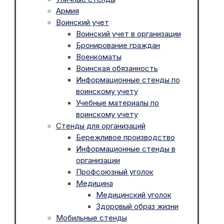
Армия
Воинский учет
Воинский учет в организации
Бронирование граждан
Военкоматы
Воинская обязанность
Информационные стенды по
воинскому учету
Учебные материалы по
воинскому учету
Стенды для организаций
Бережливое производство
Информационные стенды в
организации
Профсоюзный уголок
Медицина
Медицинский уголок
Здоровый образ жизни
Мобильные стенды