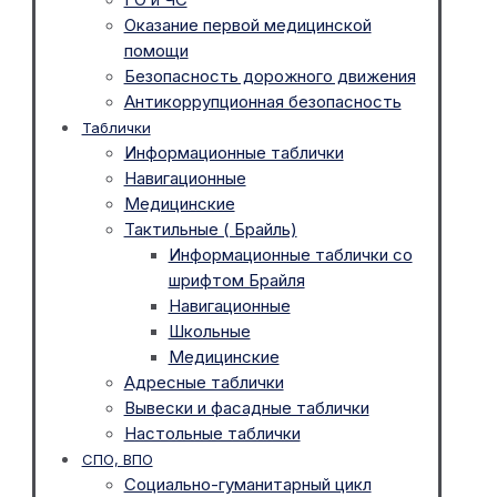
Оказание первой медицинской
помощи
Безопасность дорожного движения
Антикоррупционная безопасность
Таблички
Информационные таблички
Навигационные
Медицинские
Тактильные ( Брайль)
Информационные таблички со
шрифтом Брайля
Навигационные
Школьные
Медицинские
Адресные таблички
Вывески и фасадные таблички
Настольные таблички
СПО, ВПО
Социально-гуманитарный цикл