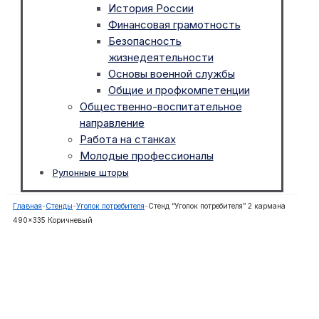
История России
Финансовая грамотность
Безопасность
жизнедеятельности
Основы военной службы
Общие и профкомпетенции
Общественно-воспитательное
направление
Работа на станках
Молодые профессионалы
Рулонные шторы
Главная
-
Стенды
-
Уголок потребителя
-
Стенд “Уголок потребителя” 2 кармана
490×335 Коричневый