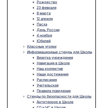
Рождество
23 февраля
8 марта
12 апреля
Пасха
День России
4 ноября
Юбилей
Классные уголки
Информационные стенды для Школы
Визитка учреждения
Навигация в Школе
Наш коллектив
Наши достижения
Расписания
Учительская
Правила поведения
Стенды по безопасности для Школы
Антитеррор в Школе
ГО и ЧС в Школе