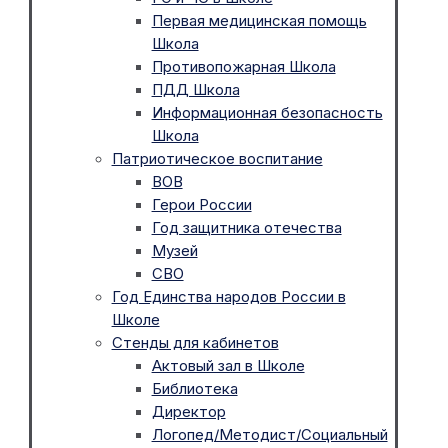
Первая медицинская помощь
Школа
Противопожарная Школа
ПДД Школа
Информационная безопасность
Школа
Патриотическое воспитание
ВОВ
Герои России
Год защитника отечества
Музей
СВО
Год Единства народов России в
Школе
Стенды для кабинетов
Актовый зал в Школе
Библиотека
Директор
Логопед/Методист/Социальный