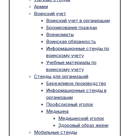
Армия
Воинский учет
Воинский учет в организации
Бронирование граждан
Военкоматы
Воинская обязанность
Информационные стенды по
воинскому учету
Учебные материалы по
воинскому учету
Стенды для организаций
Бережливое производство
Информационные стенды в
организации
Профсоюзный уголок
Медицина
Медицинский уголок
Здоровый образ жизни
Мобильные стенды