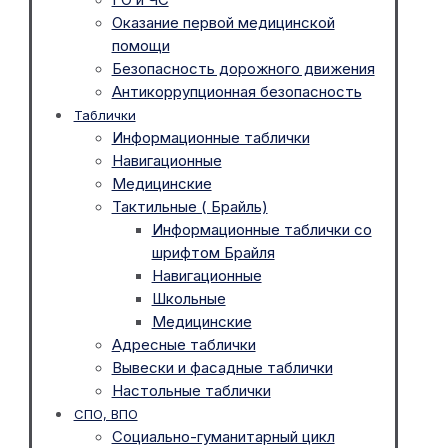
Оказание первой медицинской
помощи
Безопасность дорожного движения
Антикоррупционная безопасность
Таблички
Информационные таблички
Навигационные
Медицинские
Тактильные ( Брайль)
Информационные таблички со
шрифтом Брайля
Навигационные
Школьные
Медицинские
Адресные таблички
Вывески и фасадные таблички
Настольные таблички
СПО, ВПО
Социально-гуманитарный цикл