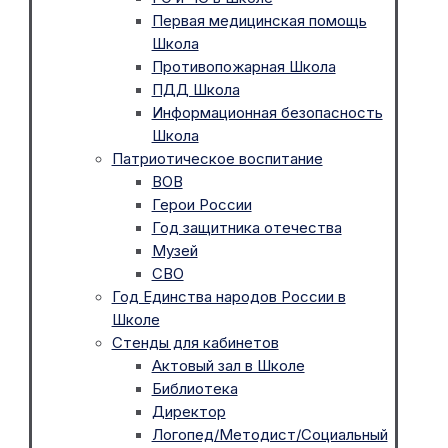
Первая медицинская помощь
Школа
Противопожарная Школа
ПДД Школа
Информационная безопасность
Школа
Патриотическое воспитание
ВОВ
Герои России
Год защитника отечества
Музей
СВО
Год Единства народов России в
Школе
Стенды для кабинетов
Актовый зал в Школе
Библиотека
Директор
Логопед/Методист/Социальный