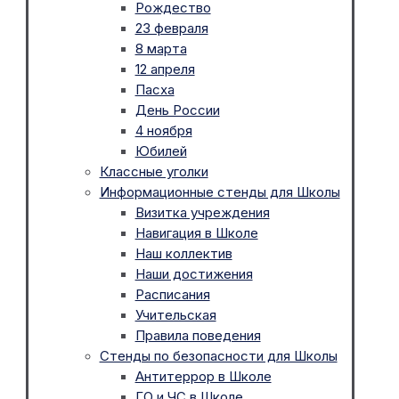
Рождество
23 февраля
8 марта
12 апреля
Пасха
День России
4 ноября
Юбилей
Классные уголки
Информационные стенды для Школы
Визитка учреждения
Навигация в Школе
Наш коллектив
Наши достижения
Расписания
Учительская
Правила поведения
Стенды по безопасности для Школы
Антитеррор в Школе
ГО и ЧС в Школе