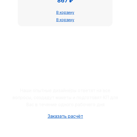
867
₽
В корзину
В корзину
Закажите бесплатный расчёт
Наши опытные дизайнеры ответят на все
вопросы, создадут макеты и подготовят КП для
Вас в течение одного рабочего дня
Заказать расчёт