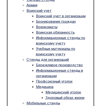
Армия
Воинский учет
Воинский учет в организации
Бронирование граждан
Военкоматы
Воинская обязанность
Информационные стенды по
воинскому учету
Учебные материалы по
воинскому учету
Стенды для организаций
Бережливое производство
Информационные стенды в
организации
Профсоюзный уголок
Медицина
Медицинский уголок
Здоровый образ жизни
Мобильные стенды