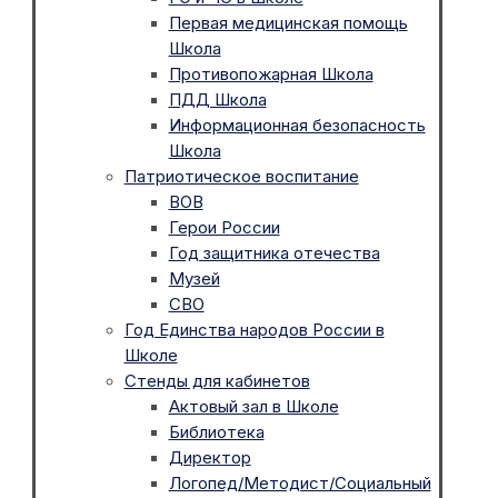
Первая медицинская помощь
Школа
Противопожарная Школа
ПДД Школа
Информационная безопасность
Школа
Патриотическое воспитание
ВОВ
Герои России
Год защитника отечества
Музей
СВО
Год Единства народов России в
Школе
Стенды для кабинетов
Актовый зал в Школе
Библиотека
Директор
Логопед/Методист/Социальный