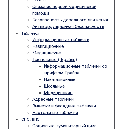
Оказание первой медицинской
помощи
Безопасность дорожного движения
Антикоррупционная безопасность
Таблички
Информационные таблички
Навигационные
Медицинские
Тактильные ( Брайль)
Информационные таблички со
шрифтом Брайля
Навигационные
Школьные
Медицинские
Адресные таблички
Вывески и фасадные таблички
Настольные таблички
СПО, ВПО
Социально-гуманитарный цикл