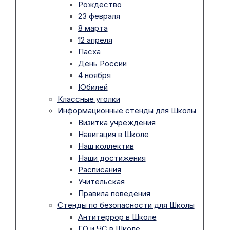
Рождество
23 февраля
8 марта
12 апреля
Пасха
День России
4 ноября
Юбилей
Классные уголки
Информационные стенды для Школы
Визитка учреждения
Навигация в Школе
Наш коллектив
Наши достижения
Расписания
Учительская
Правила поведения
Стенды по безопасности для Школы
Антитеррор в Школе
ГО и ЧС в Школе