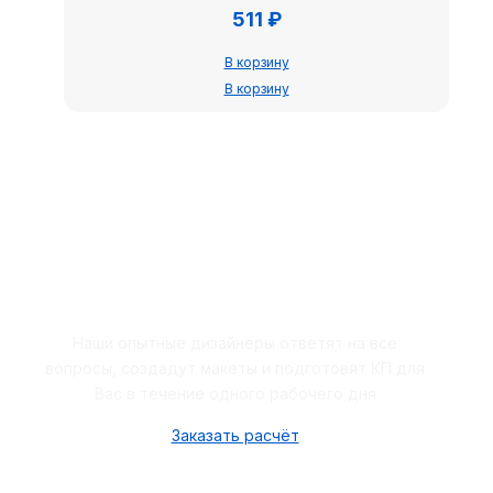
511
₽
В корзину
В корзину
Закажите бесплатный расчёт
Наши опытные дизайнеры ответят на все
вопросы, создадут макеты и подготовят КП для
Вас в течение одного рабочего дня
Заказать расчёт