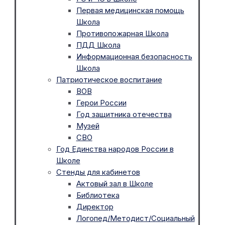
Первая медицинская помощь
Школа
Противопожарная Школа
ПДД Школа
Информационная безопасность
Школа
Патриотическое воспитание
ВОВ
Герои России
Год защитника отечества
Музей
СВО
Год Единства народов России в
Школе
Стенды для кабинетов
Актовый зал в Школе
Библиотека
Директор
Логопед/Методист/Социальный