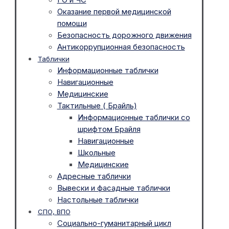
Оказание первой медицинской
помощи
Безопасность дорожного движения
Антикоррупционная безопасность
Таблички
Информационные таблички
Навигационные
Медицинские
Тактильные ( Брайль)
Информационные таблички со
шрифтом Брайля
Навигационные
Школьные
Медицинские
Адресные таблички
Вывески и фасадные таблички
Настольные таблички
СПО, ВПО
Социально-гуманитарный цикл