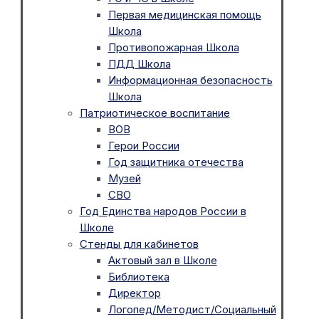
Первая медицинская помощь
Школа
Противопожарная Школа
ПДД Школа
Информационная безопасность
Школа
Патриотическое воспитание
ВОВ
Герои России
Год защитника отечества
Музей
СВО
Год Единства народов России в
Школе
Стенды для кабинетов
Актовый зал в Школе
Библиотека
Директор
Логопед/Методист/Социальный