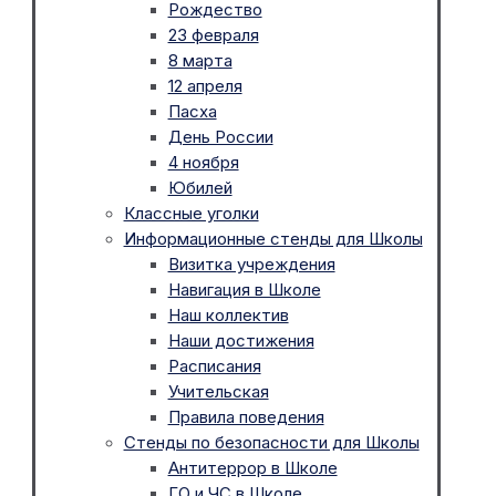
Рождество
23 февраля
8 марта
12 апреля
Пасха
День России
4 ноября
Юбилей
Классные уголки
Информационные стенды для Школы
Визитка учреждения
Навигация в Школе
Наш коллектив
Наши достижения
Расписания
Учительская
Правила поведения
Стенды по безопасности для Школы
Антитеррор в Школе
ГО и ЧС в Школе