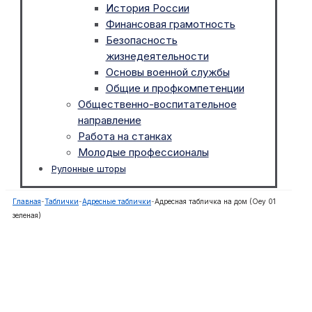
История России
Финансовая грамотность
Безопасность
жизнедеятельности
Основы военной службы
Общие и профкомпетенции
Общественно-воспитательное
направление
Работа на станках
Молодые профессионалы
Рулонные шторы
Главная
-
Таблички
-
Адресные таблички
-
Адресная табличка на дом (Oey 01
зеленая)