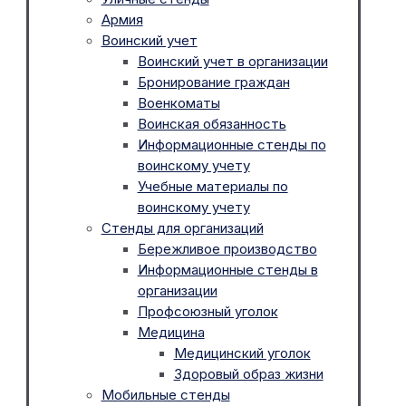
Армия
Воинский учет
Воинский учет в организации
Бронирование граждан
Военкоматы
Воинская обязанность
Информационные стенды по
воинскому учету
Учебные материалы по
воинскому учету
Стенды для организаций
Бережливое производство
Информационные стенды в
организации
Профсоюзный уголок
Медицина
Медицинский уголок
Здоровый образ жизни
Мобильные стенды