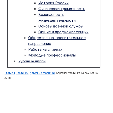
История России
Финансовая грамотность
Безопасность
жизнедеятельности
Основы военной службы
Общие и профкомпетенции
Общественно-воспитательное
направление
Работа на станках
Молодые профессионалы
Рулонные шторы
Главная
-
Таблички
-
Адресные таблички
-
Адресная табличка на дом (Az 03
синяя)