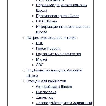
Первая медицинская помощь
Школа
Противопожарная Школа
ПДД Школа
Информационная безопасность
Школа
Патриотическое воспитание
ВОВ
Герои России
Год защитника отечества
Музей
СВО
Год Единства народов России в
Школе
Стенды для кабинетов
Актовый зал в Школе
Библиотека
Директор
Логопед/Методист/Социальный