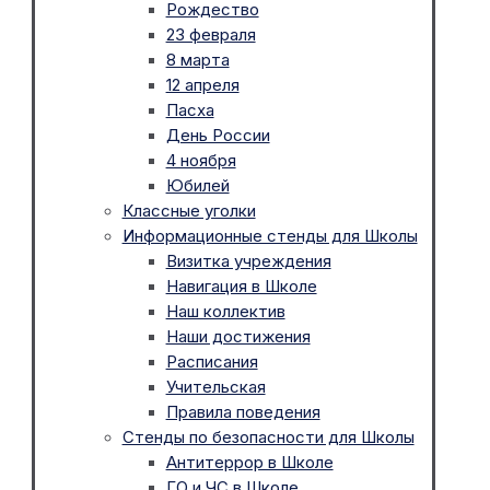
Рождество
23 февраля
8 марта
12 апреля
Пасха
День России
4 ноября
Юбилей
Классные уголки
Информационные стенды для Школы
Визитка учреждения
Навигация в Школе
Наш коллектив
Наши достижения
Расписания
Учительская
Правила поведения
Стенды по безопасности для Школы
Антитеррор в Школе
ГО и ЧС в Школе