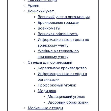
Армия
Воинский учет
Воинский учет в организации
Бронирование граждан
Военкоматы
Воинская обязанность
Информационные стенды по
воинскому учету
Учебные материалы по
воинскому учету
Стенды для организаций
Бережливое производство
Информационные стенды в
организации
Профсоюзный уголок
Медицина
Медицинский уголок
Здоровый образ жизни
Мобильные стенды