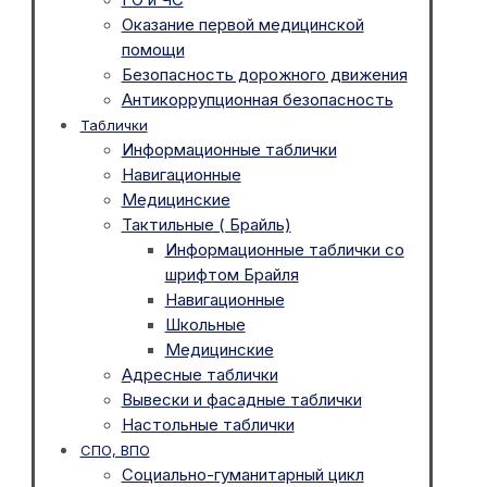
Оказание первой медицинской
помощи
Безопасность дорожного движения
Антикоррупционная безопасность
Таблички
Информационные таблички
Навигационные
Медицинские
Тактильные ( Брайль)
Информационные таблички со
шрифтом Брайля
Навигационные
Школьные
Медицинские
Адресные таблички
Вывески и фасадные таблички
Настольные таблички
СПО, ВПО
Социально-гуманитарный цикл