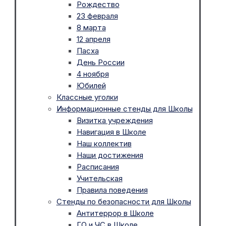
Рождество
23 февраля
8 марта
12 апреля
Пасха
День России
4 ноября
Юбилей
Классные уголки
Информационные стенды для Школы
Визитка учреждения
Навигация в Школе
Наш коллектив
Наши достижения
Расписания
Учительская
Правила поведения
Стенды по безопасности для Школы
Антитеррор в Школе
ГО и ЧС в Школе