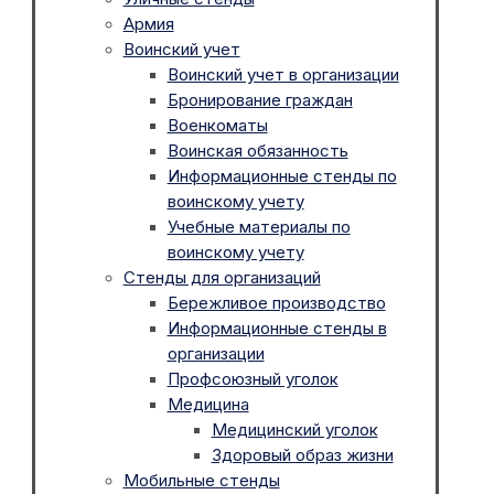
Армия
Воинский учет
Воинский учет в организации
Бронирование граждан
Военкоматы
Воинская обязанность
Информационные стенды по
воинскому учету
Учебные материалы по
воинскому учету
Стенды для организаций
Бережливое производство
Информационные стенды в
организации
Профсоюзный уголок
Медицина
Медицинский уголок
Здоровый образ жизни
Мобильные стенды