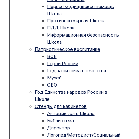
Первая медицинская помощь
Школа
Противопожарная Школа
ПДД Школа
Информационная безопасность
Школа
Патриотическое воспитание
ВОВ
Герои России
Год защитника отечества
Музей
СВО
Год Единства народов России в
Школе
Стенды для кабинетов
Актовый зал в Школе
Библиотека
Директор
Логопед/Методист/Социальный