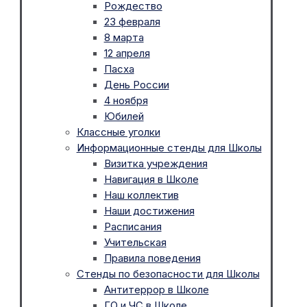
Рождество
23 февраля
8 марта
12 апреля
Пасха
День России
4 ноября
Юбилей
Классные уголки
Информационные стенды для Школы
Визитка учреждения
Навигация в Школе
Наш коллектив
Наши достижения
Расписания
Учительская
Правила поведения
Стенды по безопасности для Школы
Антитеррор в Школе
ГО и ЧС в Школе