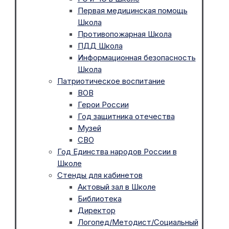
Первая медицинская помощь
Школа
Противопожарная Школа
ПДД Школа
Информационная безопасность
Школа
Патриотическое воспитание
ВОВ
Герои России
Год защитника отечества
Музей
СВО
Год Единства народов России в
Школе
Стенды для кабинетов
Актовый зал в Школе
Библиотека
Директор
Логопед/Методист/Социальный