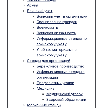
Армия
Воинский учет
Воинский учет в организации
Бронирование граждан
Военкоматы
Воинская обязанность
Информационные стенды по
воинскому учету
Учебные материалы по
воинскому учету
Стенды для организаций
Бережливое производство
Информационные стенды в
организации
Профсоюзный уголок
Медицина
Медицинский уголок
Здоровый образ жизни
Мобильные стенды