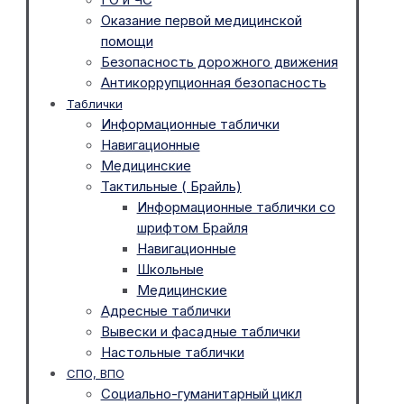
Оказание первой медицинской
помощи
Безопасность дорожного движения
Антикоррупционная безопасность
Таблички
Информационные таблички
Навигационные
Медицинские
Тактильные ( Брайль)
Информационные таблички со
шрифтом Брайля
Навигационные
Школьные
Медицинские
Адресные таблички
Вывески и фасадные таблички
Настольные таблички
СПО, ВПО
Социально-гуманитарный цикл