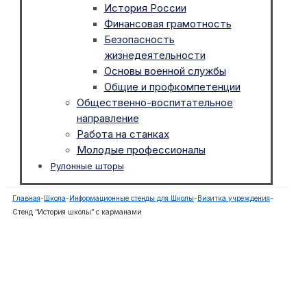
История России
Финансовая грамотность
Безопасность
жизнедеятельности
Основы военной службы
Общие и профкомпетенции
Общественно-воспитательное
направление
Работа на станках
Молодые профессионалы
Рулонные шторы
Главная
-
Школа
-
Информационные стенды для Школы
-
Визитка учреждения
-
Стенд “История школы” с карманами