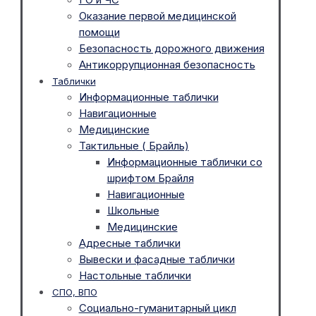
Оказание первой медицинской
помощи
Безопасность дорожного движения
Антикоррупционная безопасность
Таблички
Информационные таблички
Навигационные
Медицинские
Тактильные ( Брайль)
Информационные таблички со
шрифтом Брайля
Навигационные
Школьные
Медицинские
Адресные таблички
Вывески и фасадные таблички
Настольные таблички
СПО, ВПО
Социально-гуманитарный цикл