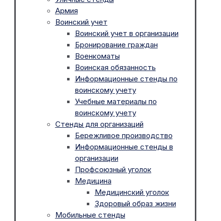
Армия
Воинский учет
Воинский учет в организации
Бронирование граждан
Военкоматы
Воинская обязанность
Информационные стенды по
воинскому учету
Учебные материалы по
воинскому учету
Стенды для организаций
Бережливое производство
Информационные стенды в
организации
Профсоюзный уголок
Медицина
Медицинский уголок
Здоровый образ жизни
Мобильные стенды