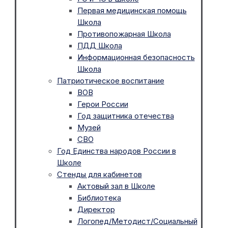
Первая медицинская помощь
Школа
Противопожарная Школа
ПДД Школа
Информационная безопасность
Школа
Патриотическое воспитание
ВОВ
Герои России
Год защитника отечества
Музей
СВО
Год Единства народов России в
Школе
Стенды для кабинетов
Актовый зал в Школе
Библиотека
Директор
Логопед/Методист/Социальный