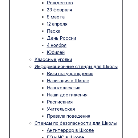
Рождество
23 февраля
8 марта
12 апреля
Пасха
День России
4 ноября
Юбилей
Классные уголки
Информационные стенды для Школы
Визитка учреждения
Навигация в Школе
Наш коллектив
Наши достижения
Расписания
Учительская
Правила поведения
Стенды по безопасности для Школы
Антитеррор в Школе
ГО и ЧС в Школе