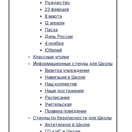
Рождество
23 февраля
8 марта
12 апреля
Пасха
День России
4 ноября
Юбилей
Классные уголки
Информационные стенды для Школы
Визитка учреждения
Навигация в Школе
Наш коллектив
Наши достижения
Расписания
Учительская
Правила поведения
Стенды по безопасности для Школы
Антитеррор в Школе
ГО и ЧС в Школе