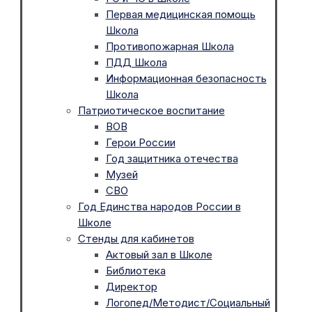
Первая медицинская помощь
Школа
Противопожарная Школа
ПДД Школа
Информационная безопасность
Школа
Патриотическое воспитание
ВОВ
Герои России
Год защитника отечества
Музей
СВО
Год Единства народов России в
Школе
Стенды для кабинетов
Актовый зал в Школе
Библиотека
Директор
Логопед/Методист/Социальный