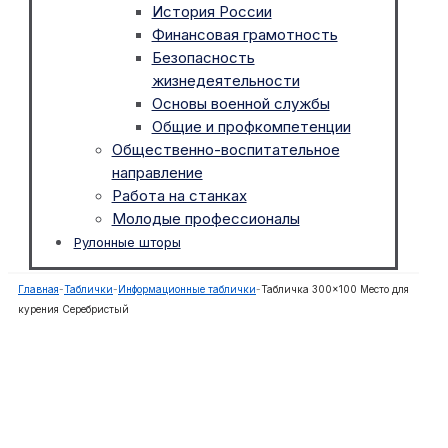
История России
Финансовая грамотность
Безопасность
жизнедеятельности
Основы военной службы
Общие и профкомпетенции
Общественно-воспитательное
направление
Работа на станках
Молодые профессионалы
Рулонные шторы
Главная
-
Таблички
-
Информационные таблички
-
Табличка 300×100 Место для
курения Серебристый