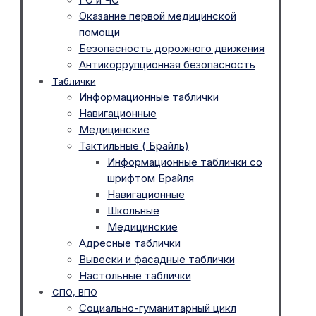
Оказание первой медицинской
помощи
Безопасность дорожного движения
Антикоррупционная безопасность
Таблички
Информационные таблички
Навигационные
Медицинские
Тактильные ( Брайль)
Информационные таблички со
шрифтом Брайля
Навигационные
Школьные
Медицинские
Адресные таблички
Вывески и фасадные таблички
Настольные таблички
СПО, ВПО
Социально-гуманитарный цикл